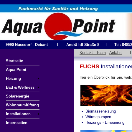
9990 Nussdorf - Debant
l
Andrä Idl Straße 8
l
Tel: 04852
Kontakt - Team
-
Anfahrt
Startseite
FUCHS
Installatione
Aqua Point
Hier ein Überblick für Sie, we
Heizung
Bad & Wellness
Solarenergie
Wohnraumlüftung
• Biomasseheizung
Installationen
• Wärmepumpen
• Heizungs - Erneuerung
Internseiten