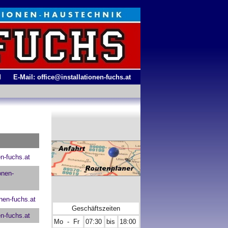
l
E-Mail: office@installationen-fuchs.at
en-fuchs.at
onen-
nen-fuchs.at
Geschäftszeiten
en-fuchs.at
Mo - Fr
07:30
bis
18:00