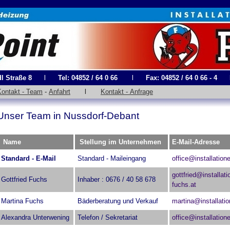
l Straße 8
l
Tel: 04852 / 64 0 66
l
Fax: 04852 / 64 0 66 - 4
Kontakt - Team
-
Anfahrt
l
Kontakt - Anfrage
Unser Team in Nussdorf-Debant
Name
Stellung im Unternehmen
E-Mail-Adresse
Standard - E-Mail
Standard - Maileingang
office@installation
gottfried@installati
Gottfried Fuchs
Inhaber : 0676 / 40 58 678
fuchs.at
Martina Fuchs
Bäderberatung und Verkauf
martina@installatio
Alexandra Unterwening
Telefon / Sekretariat
office@installation